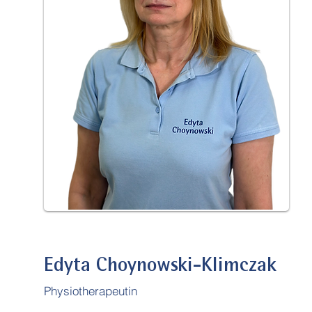
Edyta Choynowski-Klimczak
Physiotherapeuti
n