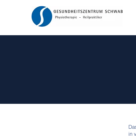
Das
in 