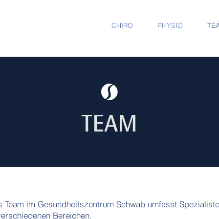
CHIRO
PHYSIO
TE
TEAM
 Team im Gesundheitszentrum Schwab umfasst Spezialist
verschiedenen Bereichen.