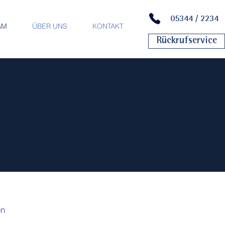
05344 / 2234
AM
ÜBER UNS
KONTAKT
Rückrufservice
en